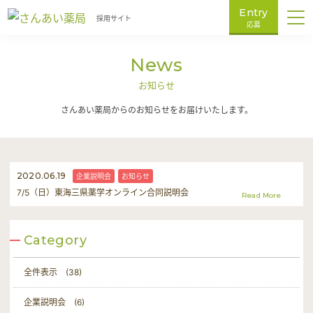
Entry
採用サイト
応募
仕事内容
News
研修制度と人事制度
お知らせ
さんあい薬局からのお知らせをお届けいたします。
データで見るさんあい薬局
会社概要
2020.06.19
企業説明会
お知らせ
社長メッセージ
7/5（日）東海三県薬学オンライン合同説明会
Read More
スタッフ紹介
Category
募集要項
全件表示 (38)
よくある質問
企業説明会 (6)
お知らせ