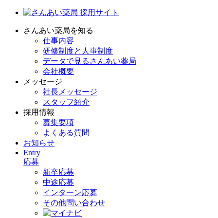
採用サイト
さんあい薬局を知る
仕事内容
研修制度と人事制度
データで見るさんあい薬局
会社概要
メッセージ
社長メッセージ
スタッフ紹介
採用情報
募集要項
よくある質問
お知らせ
Entry
応募
新卒応募
中途応募
インターン応募
その他問い合わせ